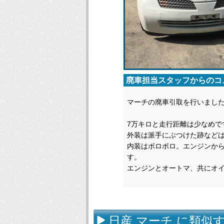
廃車担当スタッフからのコ
マーチの廃車引取を行いまし
7万キロと走行距離は少なめで
外装は派手にぶつけた跡など
内装はボロボロ。エンジンか
す。
エンジンとオートマ、共にオ
日産 マーチ に類似