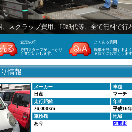
査定依頼
よくある質問
専門スタッフがしっかり
廃車全般に関するよ
と査定いたします。
る質問にお答えしま
取り情報
メーカー
車種
日産
マーチ
走行距離
年式
76,000km
平成16
車検残
地域
あり
阿蘇市