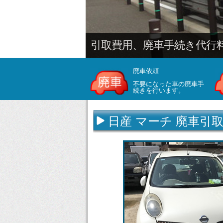
廃車依頼
不要になった車の廃車手
続きを行います。
日産 マーチ 廃車引