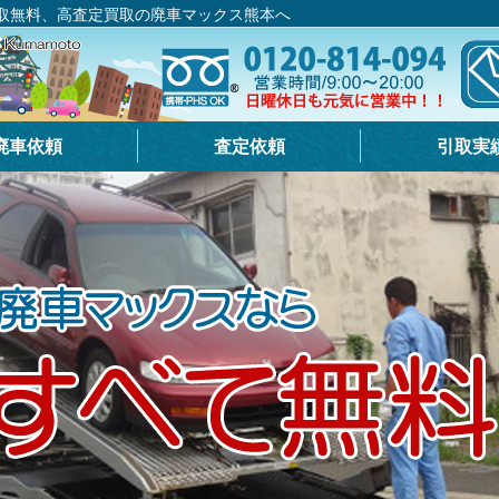
取無料、高査定買取の廃車マックス熊本へ
廃車依頼
査定依頼
引取実