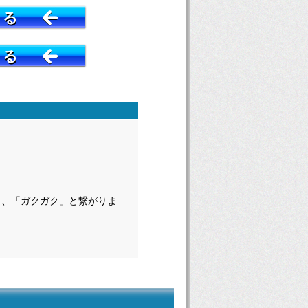
する
する
く、「ガクガク」と繋がりま