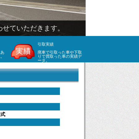
引取実績
くあ
廃車で引取った車や下取
す。
りで買取った車の実績デ
ータ。
年式