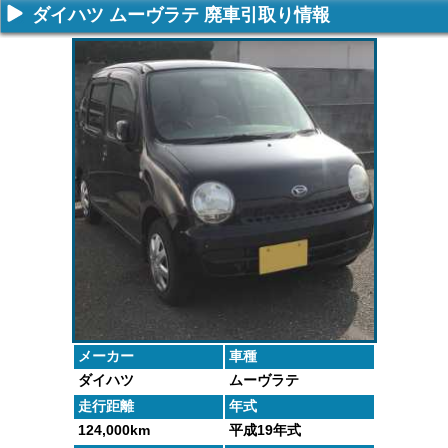
ダイハツ ムーヴラテ 廃車引取り情報
不要になった
専門スタッフ
廃車全般に関
廃車で引取っ
車の廃車手続
がしっかりと
するよくある
た車や下取り
きを行いま
査定いたしま
質問にお答え
で買取った車
す。
す。
します。
の実績デー
タ。
メーカー
車種
ダイハツ
ムーヴラテ
走行距離
年式
124,000km
平成19年式