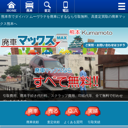
熊本市でダイハツ ムーヴラテを廃車にするなら引取無料、高査定買取の廃車マッ
クス熊本へ
廃車依頼
査定依頼
よくある質問
引取実績