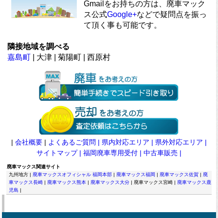
Gmailをお持ちの方は、廃車マック
ス公式
Google+
などで疑問点を振っ
て頂く事も可能です。
隣接地域を調べる
嘉島町
| 大津 | 菊陽町 | 西原村
|
会社概要
|
よくあるご質問 |
県内対応エリア |
県外対応エリア |
サイトマップ |
福岡廃車専用受付 |
中古車販売 |
廃車マックス関連サイト
九州地方 |
廃車マックスオフィシャル 福岡本部
|
廃車マックス福岡
|
廃車マックス佐賀
|
廃
車マックス長崎
|
廃車マックス熊本
|
廃車マックス大分
| 廃車マックス宮崎 |
廃車マックス鹿
児島
|