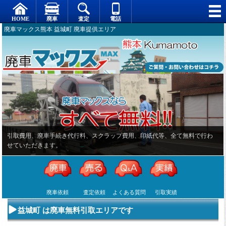
廃車マックス熊本 益城町 廃車提供エリア
廃車依頼
査定依頼
よくある質問
引取実績
益城町 は廃車無料引取エリアです
不要になった
専門スタッフ
廃車全般に関
廃車で引取っ
車の廃車手続
がしっかりと
するよくある
た車や下取り