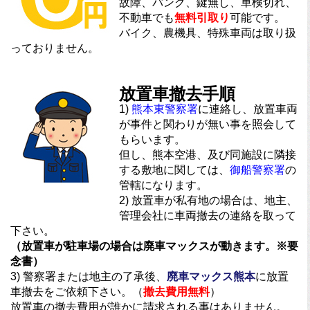
故障、パンク、鍵無し、車検切れ、
不動車でも
無料引取り
可能です。
バイク、農機具、特殊車両は取り扱
っておりません。
放置車撤去手順
1)
熊本東警察署
に連絡し、放置車両
が事件と関わりが無い事を照会して
もらいます。
但し、熊本空港、及び同施設に隣接
する敷地に関しては、
御船警察署
の
管轄になります。
2) 放置車が私有地の場合は、地主、
管理会社に車両撤去の連絡を取って
下さい。
（放置車が駐車場の場合は廃車マックスが動きます。※要
念書）
3) 警察署または地主の了承後、
廃車マックス熊本
に放置
車撤去をご依頼下さい。（
撤去費用無料
）
放置車の撤去費用が誰かに請求される事はありません。