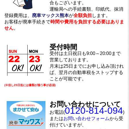
合もございます。
運輸局への手続書類、印紙代、抹消
登録費用は、
廃車マックス熊本
が
全額負担
します。
お客様が廃車手続きで
時間や費用を負担する必要はありま
せん
。
受付時間
受付は土日祝日も9:00～20:00まで
営業しております。
月末は25日までにお申し込み頂けれ
ば、翌月の自動車税をストップする
ことが可能です。
(※但し25日迄には書類が揃う事が必須)
お問い合わせについて
0120-814-094
お電話(
)
または
お問い合わせフォーム
から受
付けていますが、