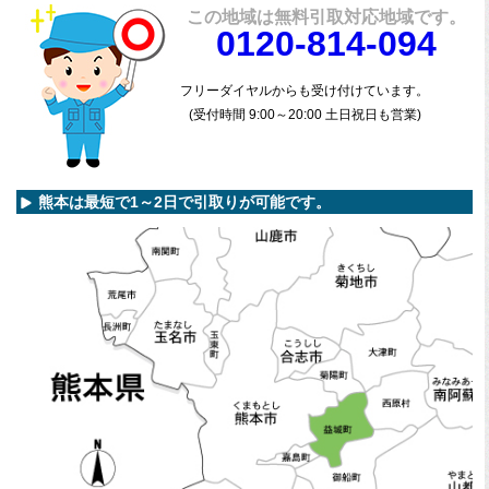
きを行いま
査定いたしま
質問にお答え
で買取った車
この地域は無料引取対応地域です。
す。
す。
します。
の実績デー
0120-814-094
タ。
フリーダイヤルからも受け付けています。
(受付時間 9:00～20:00 土日祝日も営業)
熊本は最短で1～2日で引取りが可能です。